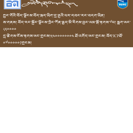
ཀྲུང་གོའི་བོད་ལྗོངས་བོད་སྐད་ཡིག་དྲ་རྒྱའི་པར་དབང་རང་བདག་ཡིན།
ས་གནས། བོད་རང་སྐྱོང་ལྗོངས་ཁྲེང་ཀོན་ཆུད་མི་རིགས་བྱང་ལམ་སྒོ་རྟགས་༧པ། སྦྲག་ཨང་
༨༥༠༠༠༠
དྲ་ཚིགས་ངོས་རྟགས་ཨང་གྲངས།༥༤༠༠༠༠༠༠༠༤ ཐོ་འགོད་ཨང་གྲངས། བོད་ICPཐོ་
༠༧༠༠༠༠༠༡གྲངས།