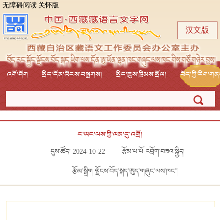
无障碍阅读
关怀版
འགོ་ཤོག
སྲིད་དོན་ཡོངས་བསྒྲགས།
སྲིད་ཇུས་ཁྲིམས་སྲོལ།
བོད་ཀྱི་རིག་ག
ང་ཡང་ལས་ཀྱི་ལམ་དུ་འགྲོ།
དུས་ཚོད། 2024-10-22
རྩོམ་པ་པོ འབྲོག་བཟའ་སྐྱིད།
རྩོམ་སྒྲིག ལྗོངས་བོད་སྐད་ཨུད་གཞུང་ལས་ཁང་།