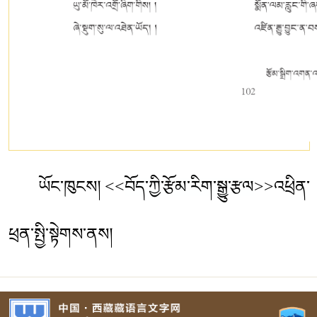
ཡོང་ཁུངས། <<
བོད་ཀྱི་རྩོམ་རིག་སྒྱུ་རྩལ
>>འཕྲིན་
ཕྲན་སྤྱི་སྟེགས་ནས།