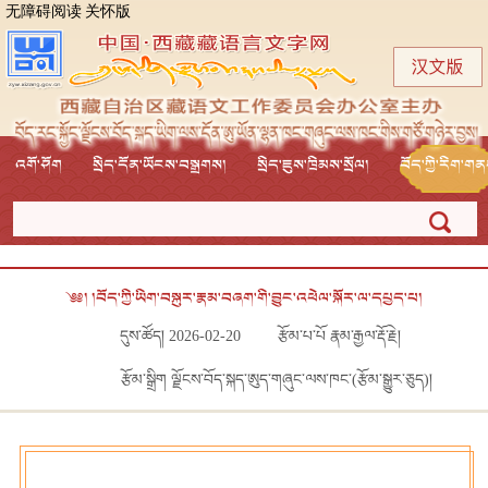
无障碍阅读
关怀版
འགོ་ཤོག
སྲིད་དོན་ཡོངས་བསྒྲགས།
སྲིད་ཇུས་ཁྲིམས་སྲོལ།
བོད་ཀྱི་རིག་ག
༄༅། །བོད་ཀྱི་ཡིག་བསྐུར་རྣམ་བཞག་གི་བྱུང་འཕེལ་སྐོར་ལ་དཔྱད་པ།
དུས་ཚོད། 2026-02-20
རྩོམ་པ་པོ རྣམ་རྒྱལ་རྡོ་རྗེ།
རྩོམ་སྒྲིག ལྗོངས་བོད་སྐད་ཨུད་གཞུང་ལས་ཁང་(རྩོམ་སྒྱུར་ཅུད)།