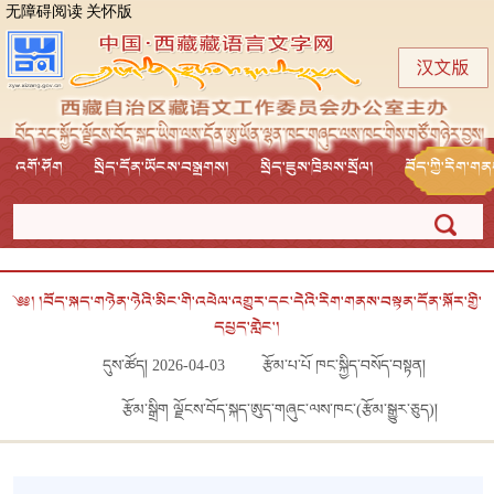
无障碍阅读
关怀版
འགོ་ཤོག
སྲིད་དོན་ཡོངས་བསྒྲགས།
སྲིད་ཇུས་ཁྲིམས་སྲོལ།
བོད་ཀྱི་རིག་ག
༄༅། །བོད་སྐད་གཉེན་ཉེའི་མིང་གི་འཕེལ་འགྱུར་དང་དེའི་རིག་གནས་བསྟན་དོན་སྐོར་གྱི་
དཔྱད་གླེང་།
དུས་ཚོད། 2026-04-03
རྩོམ་པ་པོ ཁང་སྐྱིད་བསོད་བསྟན།
རྩོམ་སྒྲིག ལྗོངས་བོད་སྐད་ཨུད་གཞུང་ལས་ཁང་(རྩོམ་སྒྱུར་ཅུད)།