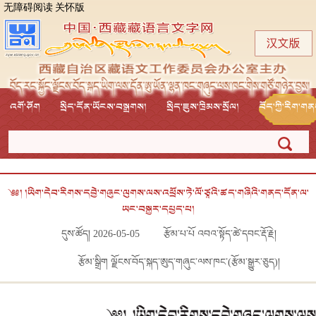
无障碍阅读
关怀版
འགོ་ཤོག
སྲིད་དོན་ཡོངས་བསྒྲགས།
སྲིད་ཇུས་ཁྲིམས་སྲོལ།
བོད་ཀྱི་རིག་ག
༄༅། །ཡིག་དེབ་རིགས་དབྱེ་གཞུང་ལུགས་ལས་འཕྲོས་ཏེ་ལོ་ཙཱའི་ཚད་གཞིའི་གནད་དོན་ལ་
ཡང་བསྐྱར་དཔྱད་པ།
དུས་ཚོད། 2026-05-05
རྩོམ་པ་པོ འབའ་སྟོད་ཚེ་དབང་རྡོ་རྗེ།
རྩོམ་སྒྲིག ལྗོངས་བོད་སྐད་ཨུད་གཞུང་ལས་ཁང་(རྩོམ་སྒྱུར་ཅུད)།