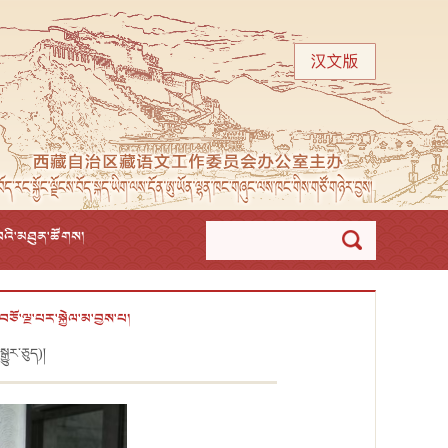
་བའི་མཐུན་ཚོགས།
ཅོ་ལྔ་པར་སྐྱེལ་མ་བྱས་པ།
ྒྱུར་ཅུད)།