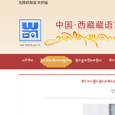
无障碍阅读
关怀版
འགོ་ཤོག
སྲིད་དོན་ཡོངས་བསྒྲགས།
སྲིད་ཇུས་ཁྲིམས་སྲོལ།
བོད
བོད་རང་སྐྱོང་ལྗོངས་བོད
དུ