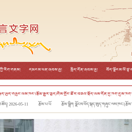
་ཀྱི་རིག་གནས།
དམངས་ཕན་ཞབས་ཞུ།
སྲིད་དོན་ཞབས་ཞུ།
བོད་ལྗོངས་ལོ་ཙཱ
་སྐད་ཨུད་གཞུང་ལས་ཁང་(རྩོམ་སྒྱུར་ཅུད)གིས་གྲོང་ཚོར་བཅའ་སྡོད་ལས་དོན་རུ་ཁག་དུས་ཁག་བ
ས་ཚོད། 2026-05-11
རྩོམ་པ་པོ
རྩོམ་སྒྲིག ལྗོངས་བོད་སྐད་ཨུད་གཞུང་ལས་ཁང་(རྩོམ་ས